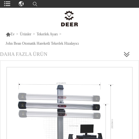

Ev
>
Ürünler
>
Tekerlek Ayarı
>
John Bean Otomatik Hareketli Tekerlek Hizalayıcı
DAHA FAZLA ÜRÜN