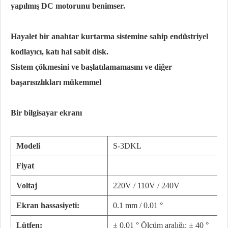
yapılmış DC motorunu benimser.
Hayalet bir anahtar kurtarma sistemine sahip endüstriyel
kodlayıcı, katı hal sabit disk.
Sistem çökmesini ve başlatılamamasını ve diğer
başarısızlıkları mükemmel
Bir bilgisayar ekranı
Modeli
S-3DKL
Fiyat
Voltaj
220V / 110V / 240V
Ekran hassasiyeti:
0.1 mm / 0.01 °
Lütfen:
± 0.01 ° Ölçüm aralığı: ± 40 °